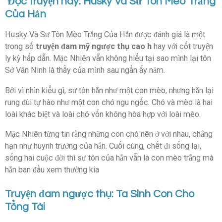
Đọc truyện hay: Husky Và Sư Tôn Mèo Trắng
Của Hắn
Husky Và Sư Tôn Mèo Trắng Của Hắn được đánh giá là một
trong số
truyện đam mỹ ngược thụ cao h
hay với cốt truyện
ly kỳ hấp dẫn. Mặc Nhiên vẫn không hiểu tại sao mình lại tôn
Sở Vãn Ninh là thầy của mình sau ngần ấy năm.
Bởi vì nhìn kiểu gì, sư tôn hắn như một con mèo, nhưng hắn lại
rung đùi tự hào như một con chó ngu ngốc. Chó và mèo là hai
loài khác biệt và loài chó vốn không hòa hợp với loài mèo.
Mặc Nhiên từng tin rằng những con chó nên ở với nhau, chẳng
hạn như huynh trưởng của hắn. Cuối cùng, chết đi sống lại,
sống hai cuộc đời thì sư tôn của hắn vẫn là con mèo trắng mà
hắn ban đầu xem thường kia
Truyện đam ngược thụ: Ta Sinh Con Cho
Tổng Tài