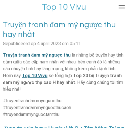
Top 10 Vivu
Ga
direct
naar
Truyện tranh đam mỹ ngược thụ
de
hay nhất
hoofdinhoud
Gepubliceerd op 4 april 2023 om 05:11
Truyện tranh đam mỹ ngược thụ
là những bộ truyện hay tình
cảm giữa các cặp nam nhân với nhau, bên cạnh đó là những
câu chuyện tình hay lãng mạng, không kém phần kịch tính.
Hôm nay
Top 10 Vivu
sẽ tổng hợp
Top 20 bộ truyện tranh
đam mỹ ngược thụ cao H hay nhất
. Hãy cùng chúng tôi tìm
hiểu nhé!
#truyentranhdammynguocthu
#truyentranhdammynguocthucaoh
#truyendammynguoctamthu