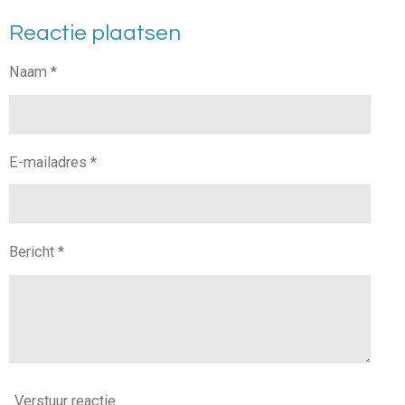
l
e
a
l
Reactie plaatsen
e
l
r
e
n
e
n
Naam *
E-mailadres *
Bericht *
Verstuur reactie