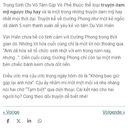
Trọng Sinh Chi Vô Tâm Gặp Vô Phế thuộc thể loại
truyện đam
mỹ ngược thụ hay
và là một trong những truyện đam mỹ hay
nhất mọi thời đại. Truyện kể về Đường Phong như một kẻ ngốc
đã dành 5 năm thanh xuân để yêu kẻ vô tâm Du Văn Hiên.
Văn Hiên chưa hề có tình cảm với Đường Phong trong thời
gian đó. Những lời hứa cuối cùng chỉ là một lời nói thoáng qua.
“Anh đã hứa sẽ tổ chức sinh nhật với em trong năm nay,
nhưng…”. Đến cuối cùng, Đường Phong chỉ còn lại một mình
bên chiếc bánh kem chưa đốt nến.
Điều ước mà cậu ước trong ngày hôm đó là “Không bao giờ
gặp lại anh nữa”. Cậu ấy nhắm mí mắt mệt mỏi và nhẹ nhàng
nói hai chữ “Tạm biệt” qua điện thoại. Cái kết nào cho hai
người họ? Cùng theo dõi truyện để biết nhé!
«
Vorige
Volgende
»
D
D
S
D
e
e
h
e